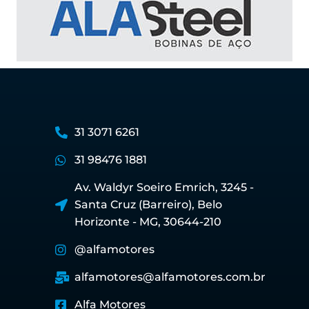
31 3071 6261
31 98476 1881
Av. Waldyr Soeiro Emrich, 3245 -
Santa Cruz (Barreiro), Belo
Horizonte - MG, 30644-210
@alfamotores
alfamotores@alfamotores.com.br
Alfa Motores