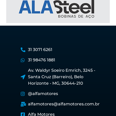
31 3071 6261
31 98476 1881
Av. Waldyr Soeiro Emrich, 3245 -
Santa Cruz (Barreiro), Belo
Horizonte - MG, 30644-210
@alfamotores
alfamotores@alfamotores.com.br
Alfa Motores