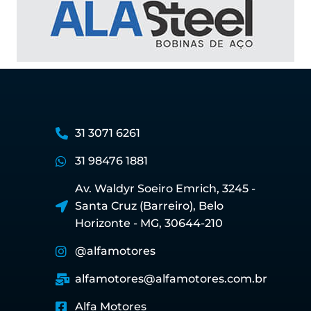
31 3071 6261
31 98476 1881
Av. Waldyr Soeiro Emrich, 3245 -
Santa Cruz (Barreiro), Belo
Horizonte - MG, 30644-210
@alfamotores
alfamotores@alfamotores.com.br
Alfa Motores