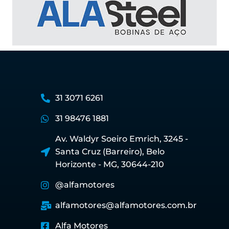
31 3071 6261
31 98476 1881
Av. Waldyr Soeiro Emrich, 3245 -
Santa Cruz (Barreiro), Belo
Horizonte - MG, 30644-210
@alfamotores
alfamotores@alfamotores.com.br
Alfa Motores