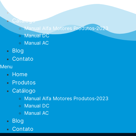
Pular
Home
para
Produtos
o
Catálogo
conteúdo
Manual Alfa Motores Produtos-2023
Manual DC
Manual AC
Blog
Contato
Menu
Home
Produtos
Catálogo
Manual Alfa Motores Produtos-2023
Manual DC
Manual AC
Blog
Contato