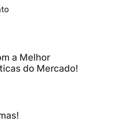
nto
om a Melhor
ticas do Mercado!
mas!