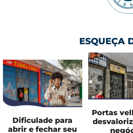
ESQUEÇA D
Portas ve
Dificulade para
desvalori
abrir e fechar seu
negóc