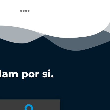
....
am por si.