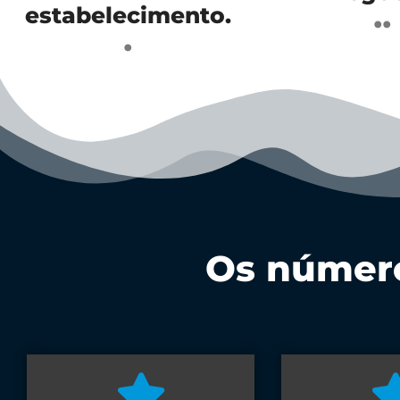
..
estabelecimento.
.
Os número